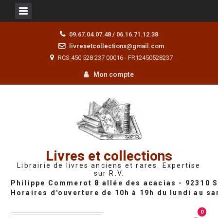
Skip
09.67.04.07.48 / 06.16.71.12.38
to
livresetcollections@gmail.com
content
RCS 450 528 237 00016 - FR12450528237
Mon compte
Livres et collections
Librairie de livres anciens et rares. Expertise
sur R.V.
0