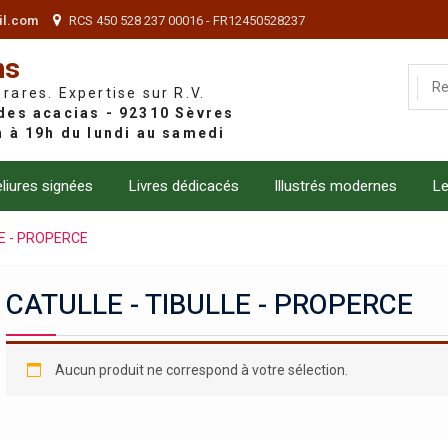
il.com
RCS 450 528 237 00016 - FR12450528237
ns
 rares. Expertise sur R.V.
liures signées
Livres dédicacés
Illustrés modernes
Le
LE - PROPERCE
CATULLE - TIBULLE - PROPERCE
Aucun produit ne correspond à votre sélection.