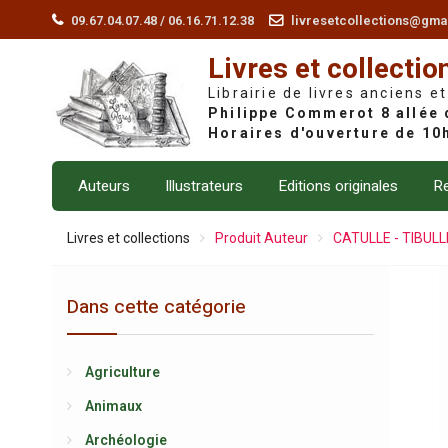
Skip
09.67.04.07.48 / 06.16.71.12.38
livresetcollections@gma
to
Livres et collectio
content
Librairie de livres anciens et
Auteurs
Illustrateurs
Editions originales
Re
Livres et collections
Produit Auteur
CATULLE - TIBUL
Dans cette catégorie
Agriculture
Animaux
Archéologie