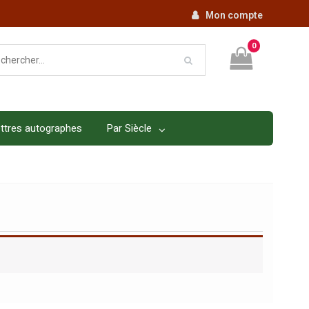
Mon compte
0
ttres autographes
Par Siècle