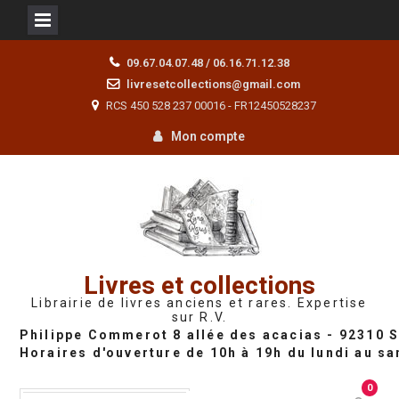
Skip
09.67.04.07.48 / 06.16.71.12.38
to
livresetcollections@gmail.com
content
RCS 450 528 237 00016 - FR12450528237
Mon compte
Livres et collections
Librairie de livres anciens et rares. Expertise
sur R.V.
0