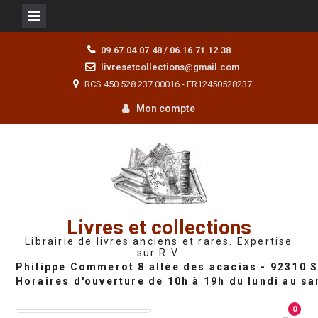
Skip
09.67.04.07.48 / 06.16.71.12.38
to
livresetcollections@gmail.com
content
RCS 450 528 237 00016 - FR12450528237
Mon compte
Livres et collections
Librairie de livres anciens et rares. Expertise
sur R.V.
0