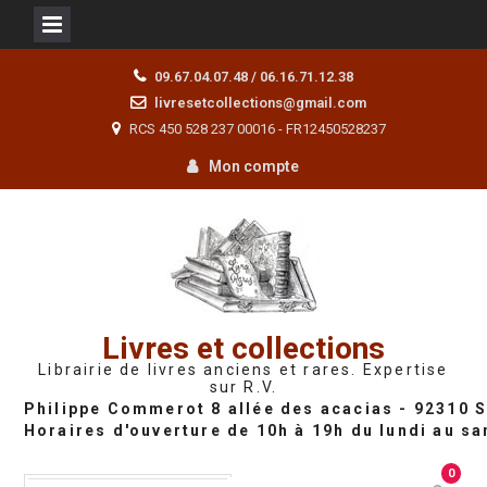
Skip
09.67.04.07.48 / 06.16.71.12.38
to
livresetcollections@gmail.com
content
RCS 450 528 237 00016 - FR12450528237
Mon compte
Livres et collections
Librairie de livres anciens et rares. Expertise
sur R.V.
0