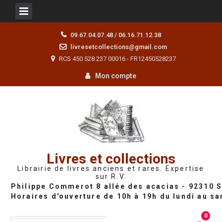
Skip
09.67.04.07.48 / 06.16.71.12.38
to
livresetcollections@gmail.com
content
RCS 450 528 237 00016 - FR12450528237
Mon compte
Livres et collections
Librairie de livres anciens et rares. Expertise
sur R.V.
0