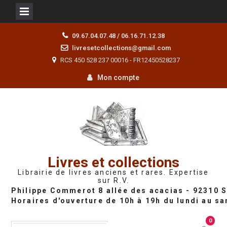
Skip
09.67.04.07.48 / 06.16.71.12.38
to
livresetcollections@gmail.com
content
RCS 450 528 237 00016 - FR12450528237
Mon compte
Livres et collections
Librairie de livres anciens et rares. Expertise
sur R.V.
0