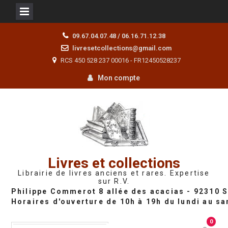
Skip
09.67.04.07.48 / 06.16.71.12.38
to
livresetcollections@gmail.com
content
RCS 450 528 237 00016 - FR12450528237
Mon compte
Livres et collections
Librairie de livres anciens et rares. Expertise
sur R.V.
0