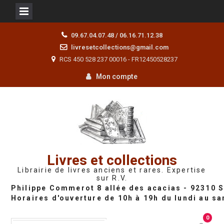
Skip
09.67.04.07.48 / 06.16.71.12.38
to
livresetcollections@gmail.com
content
RCS 450 528 237 00016 - FR12450528237
Mon compte
Livres et collections
Librairie de livres anciens et rares. Expertise
sur R.V.
0