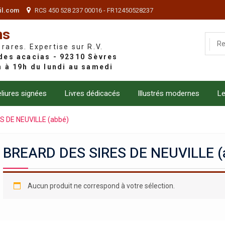
il.com
RCS 450 528 237 00016 - FR12450528237
ns
 rares. Expertise sur R.V.
liures signées
Livres dédicacés
Illustrés modernes
Le
S DE NEUVILLE (abbé)
BREARD DES SIRES DE NEUVILLE (
Aucun produit ne correspond à votre sélection.