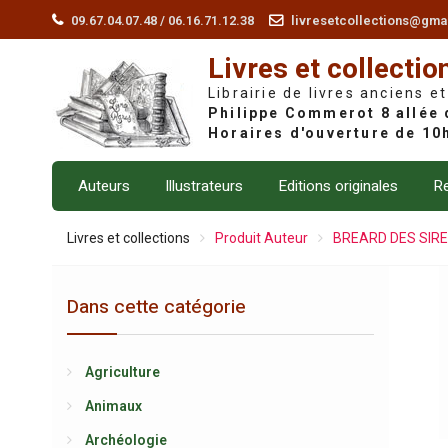
Skip
09.67.04.07.48 / 06.16.71.12.38
livresetcollections@gma
to
Livres et collectio
content
Librairie de livres anciens et
Auteurs
Illustrateurs
Editions originales
Re
Livres et collections
Produit Auteur
BREARD DES SIRE
Dans cette catégorie
Agriculture
Animaux
Archéologie