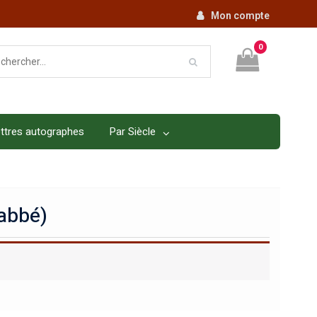
Mon compte
0
ttres autographes
Par Siècle
abbé)