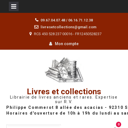
Skip
09.67.04.07.48 / 06.16.71.12.38
to
livresetcollections@gmail.com
content
RCS 450 528 237 00016 - FR12450528237
Mon compte
Livres et collections
Librairie de livres anciens et rares. Expertise
sur R.V.
0