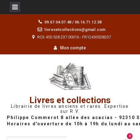
Skip
09.67.04.07.48 / 06.16.71.12.38
to
livresetcollections@gmail.com
content
RCS 450 528 237 00016 - FR12450528237
Mon compte
Livres et collections
Librairie de livres anciens et rares. Expertise
sur R.V.
0