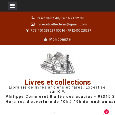
Skip
09.67.04.07.48 / 06.16.71.12.38
to
livresetcollections@gmail.com
content
RCS 450 528 237 00016 - FR12450528237
Mon compte
Livres et collections
Librairie de livres anciens et rares. Expertise
sur R.V.
0