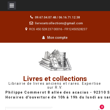
Skip
09.67.04.07.48 / 06.16.71.12.38
to
livresetcollections@gmail.com
content
RCS 450 528 237 00016 - FR12450528237
Mon compte
Livres et collections
Librairie de livres anciens et rares. Expertise
sur R.V.
0