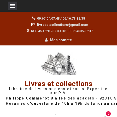
Skip
09.67.04.07.48 / 06.16.71.12.38
to
livresetcollections@gmail.com
content
RCS 450 528 237 00016 - FR12450528237
Mon compte
Livres et collections
Librairie de livres anciens et rares. Expertise
sur R.V.
0