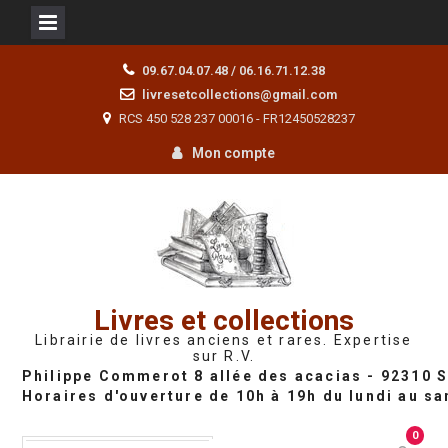
Skip
09.67.04.07.48 / 06.16.71.12.38
to
livresetcollections@gmail.com
content
RCS 450 528 237 00016 - FR12450528237
Mon compte
Livres et collections
Librairie de livres anciens et rares. Expertise
sur R.V.
0