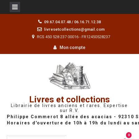
Skip
09.67.04.07.48 / 06.16.71.12.38
to
livresetcollections@gmail.com
content
RCS 450 528 237 00016 - FR12450528237
Mon compte
Livres et collections
Librairie de livres anciens et rares. Expertise
sur R.V.
0