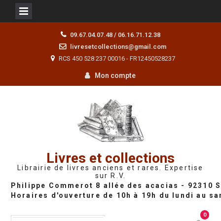
Skip
09.67.04.07.48 / 06.16.71.12.38
to
livresetcollections@gmail.com
content
RCS 450 528 237 00016 - FR12450528237
Mon compte
Livres et collections
Librairie de livres anciens et rares. Expertise
sur R.V.
0