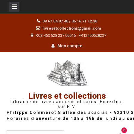
Skip
09.67.04.07.48 / 06.16.71.12.38
to
livresetcollections@gmail.com
content
RCS 450 528 237 00016 - FR12450528237
Mon compte
Livres et collections
Librairie de livres anciens et rares. Expertise
sur R.V.
0