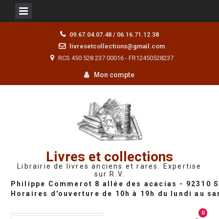
Skip
09.67.04.07.48 / 06.16.71.12.38
to
livresetcollections@gmail.com
content
RCS 450 528 237 00016 - FR12450528237
Mon compte
Livres et collections
Librairie de livres anciens et rares. Expertise
sur R.V.
0