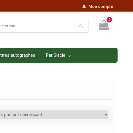
Mon compte
0
ttres autographes
Par Siècle