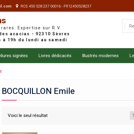
il.com
RCS 450 528 237 00016 - FR12450528237
ns
 rares. Expertise sur R.V.
liures signées
Livres dédicacés
Illustrés modernes
Le
e
BOCQUILLON Emile
Voici le seul résultat