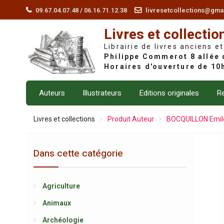
Skip
09.67.04.07.48 / 06.16.71.12.38
livresetcollections@gma
to
Livres et collectio
content
Librairie de livres anciens et
Auteurs
Illustrateurs
Editions originales
Re
Livres et collections
Produit Auteur
BOCQUILLON Emil
Dans cette catégorie
Agriculture
Animaux
Archéologie