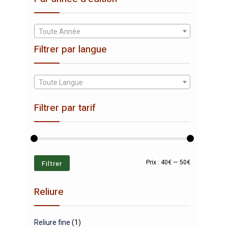
Toute Année
Filtrer par langue
Toute Langue
Filtrer par tarif
Prix
Prix
Filtrer
Prix :
40€
—
50€
min
max
Reliure
Reliure fine
(1)