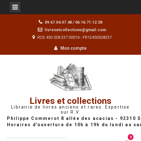
Skip
09.67.04.07.48 / 06.16.71.12.38
to
livresetcollections@gmail.com
content
RCS 450 528 237 00016 - FR12450528237
Mon compte
Livres et collections
Librairie de livres anciens et rares. Expertise
sur R.V.
0