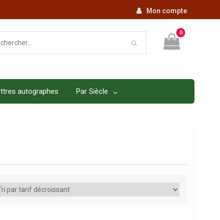
Mon compte
0
ttres autographes
Par Siècle