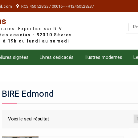
il.com
RCS 450 528 237 00016 - FR12450528237
ns
 rares. Expertise sur R.V.
liures signées
Livres dédicacés
Illustrés modernes
Le
BIRE Edmond
Voici le seul résultat