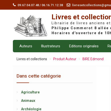
Skip
09.67.04.07.48 / 06.16.71.12.38
livresetcollections@gma
to
Livres et collectio
content
Librairie de livres anciens et
Auteurs
Illustrateurs
Editions originales
Re
Livres et collections
Produit Auteur
BIRE Edmond
Dans cette catégorie
Agriculture
Animaux
Archéologie