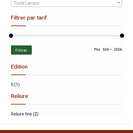
Toute Langue
Filtrer par tarif
Prix
Prix
Filtrer
Prix :
50€
—
200€
min
max
Edition
0
(1)
Reliure
Reliure fine
(2)