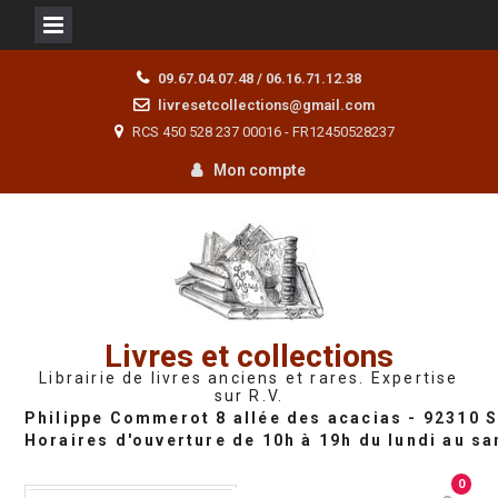
Skip
09.67.04.07.48 / 06.16.71.12.38
to
livresetcollections@gmail.com
content
RCS 450 528 237 00016 - FR12450528237
Mon compte
Livres et collections
Librairie de livres anciens et rares. Expertise
sur R.V.
0