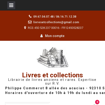
Skip
09.67.04.07.48 / 06.16.71.12.38
to
livresetcollections@gmail.com
content
RCS 450 528 237 00016 - FR12450528237
Mon compte
Livres et collections
Librairie de livres anciens et rares. Expertise
sur R.V.
0