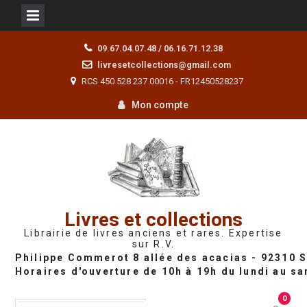
Skip
09.67.04.07.48 / 06.16.71.12.38
to
livresetcollections@gmail.com
content
RCS 450 528 237 00016 - FR12450528237
Mon compte
Livres et collections
Librairie de livres anciens et rares. Expertise
sur R.V.
0