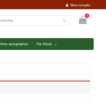
Mon compte
0
ttres autographes
Par Siècle