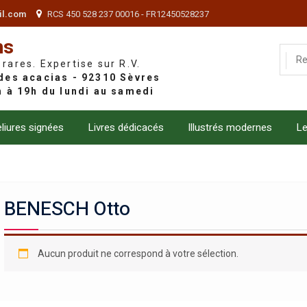
il.com
RCS 450 528 237 00016 - FR12450528237
ns
 rares. Expertise sur R.V.
liures signées
Livres dédicacés
Illustrés modernes
Le
BENESCH Otto
Aucun produit ne correspond à votre sélection.