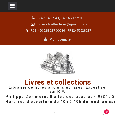
Skip
09.67.04.07.48 / 06.16.71.12.38
to
livresetcollections@gmail.com
content
RCS 450 528 237 00016 - FR12450528237
Mon compte
Livres et collections
Librairie de livres anciens et rares. Expertise
sur R.V.
0