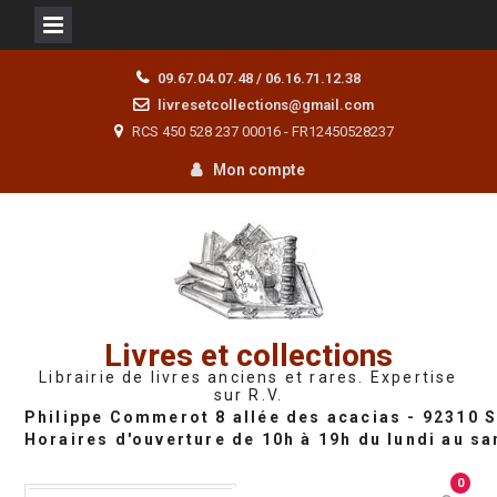
Skip
09.67.04.07.48 / 06.16.71.12.38
to
livresetcollections@gmail.com
content
RCS 450 528 237 00016 - FR12450528237
Mon compte
Livres et collections
Librairie de livres anciens et rares. Expertise
sur R.V.
0