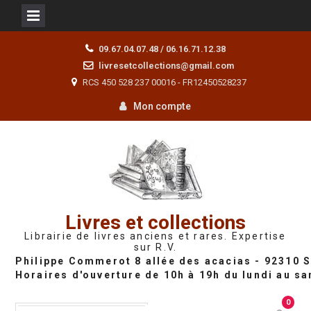
Skip
09.67.04.07.48 / 06.16.71.12.38
to
livresetcollections@gmail.com
content
RCS 450 528 237 00016 - FR12450528237
Mon compte
Livres et collections
Librairie de livres anciens et rares. Expertise
sur R.V.
0