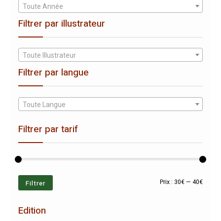
Toute Année
Filtrer par illustrateur
Toute Illustrateur
Filtrer par langue
Toute Langue
Filtrer par tarif
Prix
Prix
Filtrer
Prix :
30€
—
40€
min
max
Edition