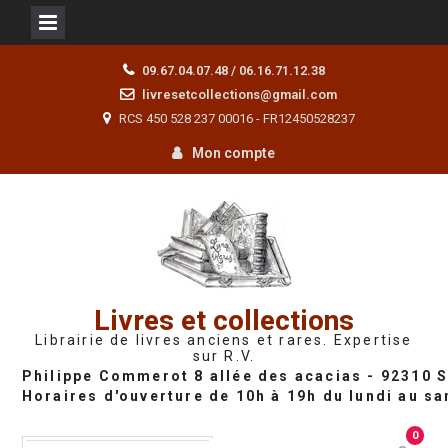
Skip
09.67.04.07.48 / 06.16.71.12.38
to
livresetcollections@gmail.com
content
RCS 450 528 237 00016 - FR12450528237
Mon compte
Livres et collections
Librairie de livres anciens et rares. Expertise
sur R.V.
0