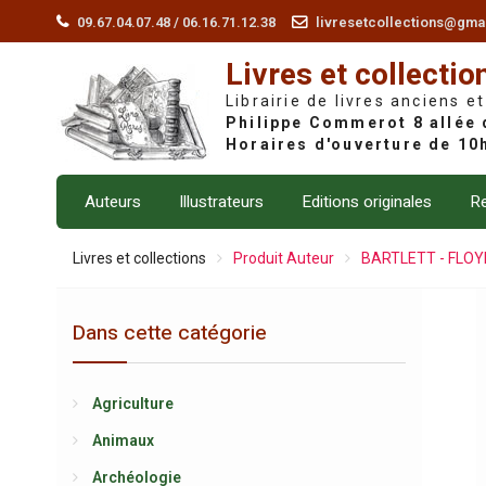
Skip
09.67.04.07.48 / 06.16.71.12.38
livresetcollections@gma
to
Livres et collectio
content
Librairie de livres anciens et
Auteurs
Illustrateurs
Editions originales
Re
Livres et collections
Produit Auteur
BARTLETT - FLOY
Dans cette catégorie
Agriculture
Animaux
Archéologie