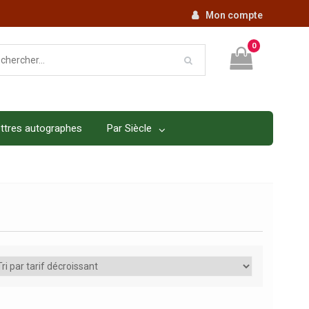
Mon compte
0
ttres autographes
Par Siècle