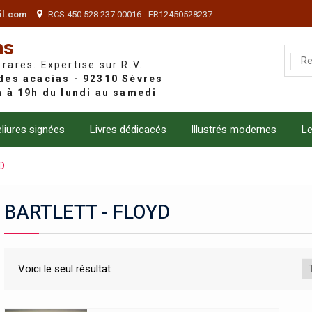
il.com
RCS 450 528 237 00016 - FR12450528237
ns
 rares. Expertise sur R.V.
liures signées
Livres dédicacés
Illustrés modernes
Le
D
BARTLETT - FLOYD
Voici le seul résultat