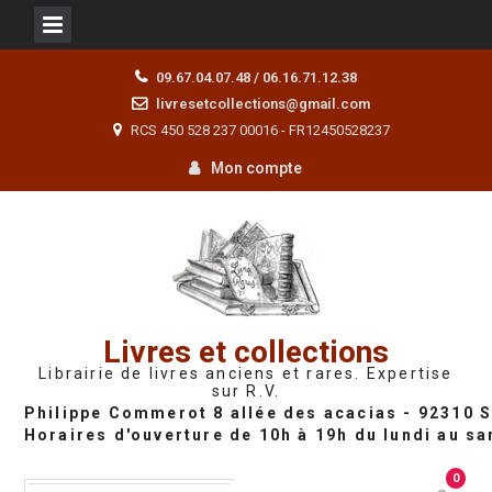
Skip
09.67.04.07.48 / 06.16.71.12.38
to
livresetcollections@gmail.com
content
RCS 450 528 237 00016 - FR12450528237
Mon compte
Livres et collections
Librairie de livres anciens et rares. Expertise
sur R.V.
0