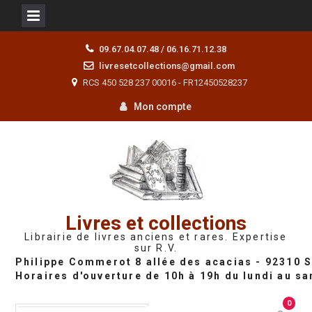
Skip
09.67.04.07.48 / 06.16.71.12.38
to
livresetcollections@gmail.com
content
RCS 450 528 237 00016 - FR12450528237
Mon compte
Livres et collections
Librairie de livres anciens et rares. Expertise
sur R.V.
0