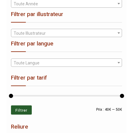
Toute Année
Filtrer par illustrateur
Toute Illustrateur
Filtrer par langue
Toute Langue
Filtrer par tarif
Prix
Prix
Filtrer
Prix :
40€
—
50€
min
max
Reliure