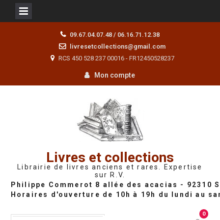
Skip
09.67.04.07.48 / 06.16.71.12.38
to
livresetcollections@gmail.com
content
RCS 450 528 237 00016 - FR12450528237
Mon compte
Livres et collections
Librairie de livres anciens et rares. Expertise
sur R.V.
0