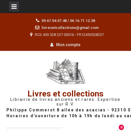
Skip
09.67.04.07.48 / 06.16.71.12.38
to
livresetcollections@gmail.com
content
RCS 450 528 237 00016 - FR12450528237
Mon compte
Livres et collections
Librairie de livres anciens et rares. Expertise
sur R.V.
0