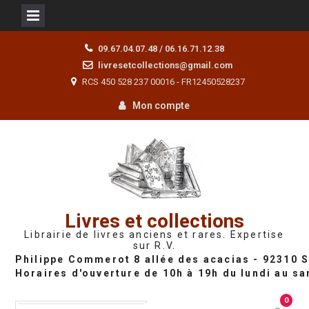
Skip
09.67.04.07.48 / 06.16.71.12.38
to
livresetcollections@gmail.com
content
RCS 450 528 237 00016 - FR12450528237
Mon compte
Livres et collections
Librairie de livres anciens et rares. Expertise
sur R.V.
0