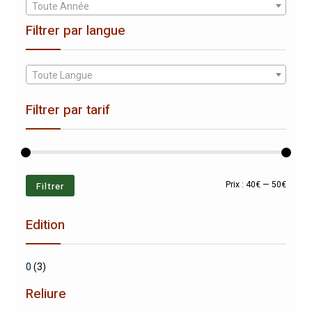
Toute Année
Filtrer par langue
Toute Langue
Filtrer par tarif
Prix
Prix
Filtrer
Prix :
40€
—
50€
min
max
Edition
0
(3)
Reliure