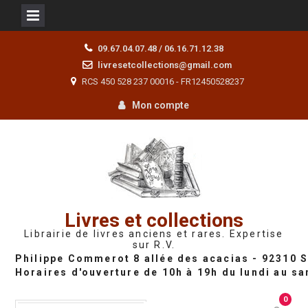
Skip
09.67.04.07.48 / 06.16.71.12.38
to
livresetcollections@gmail.com
content
RCS 450 528 237 00016 - FR12450528237
Mon compte
Livres et collections
Librairie de livres anciens et rares. Expertise
sur R.V.
0