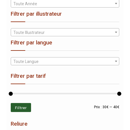
Toute Année
Filtrer par illustrateur
Toute Illustrateur
Filtrer par langue
Toute Langue
Filtrer par tarif
Prix
Prix
Filtrer
Prix :
30€
—
40€
min
max
Reliure