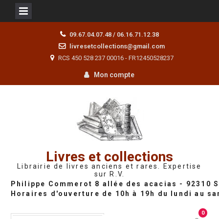
Skip
09.67.04.07.48 / 06.16.71.12.38
to
livresetcollections@gmail.com
content
RCS 450 528 237 00016 - FR12450528237
Mon compte
Livres et collections
Librairie de livres anciens et rares. Expertise
sur R.V.
0