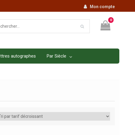
Mon compte
0
ttres autographes
Par Siècle