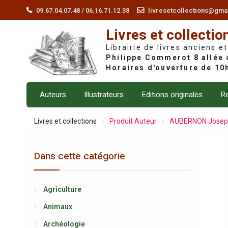
Skip
09.67.04.07.48 / 06.16.71.12.38
livresetcollections@gma
to
Livres et collectio
content
Librairie de livres anciens et
Auteurs
Illustrateurs
Editions originales
Re
Livres et collections
Produit Auteur
AUBERNON Joseph
Dans cette catégorie
Agriculture
Animaux
Archéologie