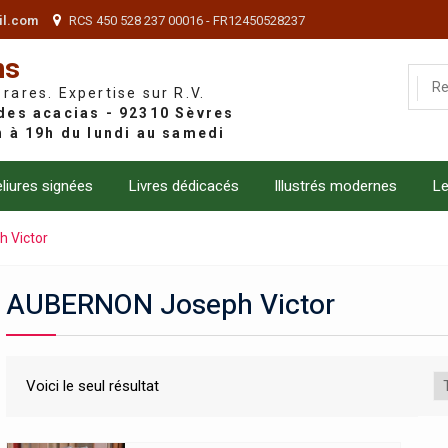
il.com
RCS 450 528 237 00016 - FR12450528237
ns
 rares. Expertise sur R.V.
liures signées
Livres dédicacés
Illustrés modernes
Le
 Victor
AUBERNON Joseph Victor
Voici le seul résultat