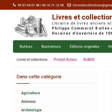
Skip
09.67.04.07.48 / 06.16.71.12.38
livresetcollections@gma
to
Livres et collectio
content
Librairie de livres anciens et
Auteurs
Illustrateurs
Editions originales
Re
Livres et collections
Produit Auteur
AUBER
Dans cette catégorie
Agriculture
Animaux
Archéologie