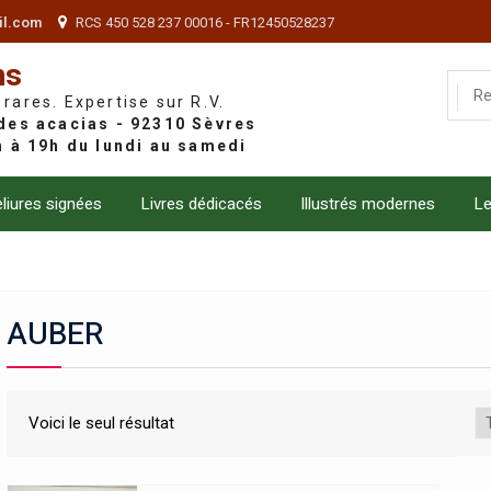
il.com
RCS 450 528 237 00016 - FR12450528237
ns
 rares. Expertise sur R.V.
liures signées
Livres dédicacés
Illustrés modernes
Le
AUBER
Voici le seul résultat