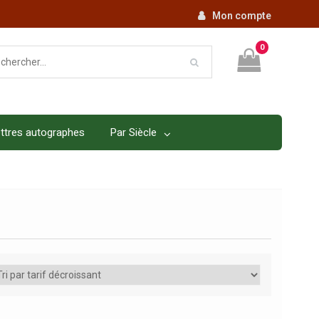
Mon compte
0
ttres autographes
Par Siècle