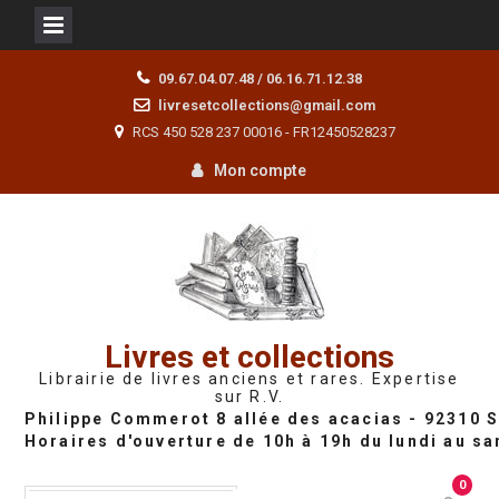
Skip
09.67.04.07.48 / 06.16.71.12.38
to
livresetcollections@gmail.com
content
RCS 450 528 237 00016 - FR12450528237
Mon compte
Livres et collections
Librairie de livres anciens et rares. Expertise
sur R.V.
0