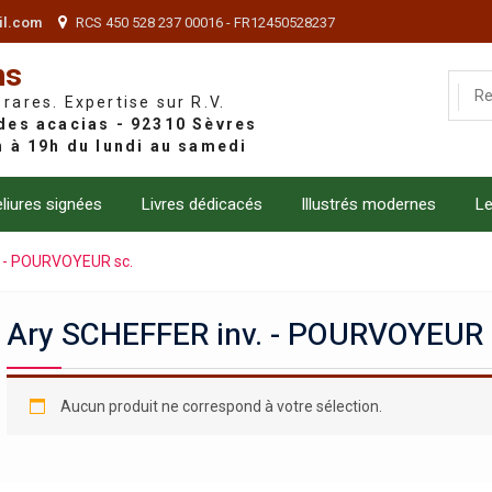
il.com
RCS 450 528 237 00016 - FR12450528237
ns
 rares. Expertise sur R.V.
liures signées
Livres dédicacés
Illustrés modernes
Le
. - POURVOYEUR sc.
Ary SCHEFFER inv. - POURVOYEUR 
Aucun produit ne correspond à votre sélection.