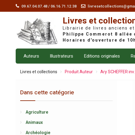
Skip
09.67.04.07.48 / 06.16.71.12.38
livresetcollections@gma
to
Livres et collectio
content
Librairie de livres anciens et
Auteurs
Illustrateurs
Editions originales
Re
Livres et collections
Produit Auteur
Ary SCHEFFER inv
Dans cette catégorie
Agriculture
Animaux
Archéologie