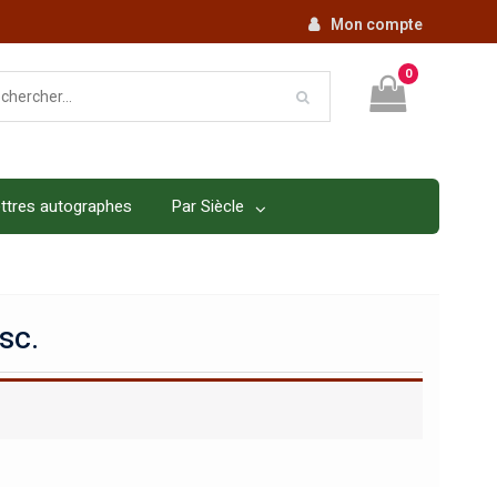
Mon compte
0
ttres autographes
Par Siècle
sc.