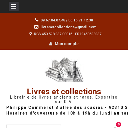
Skip
09.67.04.07.48 / 06.16.71.12.38
to
livresetcollections@gmail.com
content
RCS 450 528 237 00016 - FR12450528237
Mon compte
Livres et collections
Librairie de livres anciens et rares. Expertise
sur R.V.
0