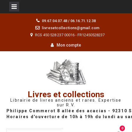
Skip
09.67.04.07.48 / 06.16.71.12.38
to
livresetcollections@gmail.com
content
RCS 450 528 237 00016 - FR12450528237
Mon compte
Livres et collections
Librairie de livres anciens et rares. Expertise
sur R.V.
0