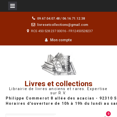
Skip
09.67.04.07.48 / 06.16.71.12.38
to
livresetcollections@gmail.com
content
RCS 450 528 237 00016 - FR12450528237
Mon compte
Livres et collections
Librairie de livres anciens et rares. Expertise
sur R.V.
0