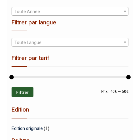
Toute Année
Filtrer par langue
Toute Langue
Filtrer par tarif
Prix
Prix
Filtrer
Prix :
40€
—
50€
min
max
Edition
Edition originale
(1)