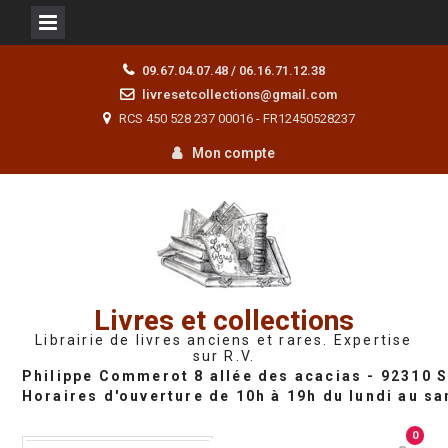
Skip
09.67.04.07.48 / 06.16.71.12.38
to
livresetcollections@gmail.com
content
RCS 450 528 237 00016 - FR12450528237
Mon compte
Livres et collections
Librairie de livres anciens et rares. Expertise
sur R.V.
0