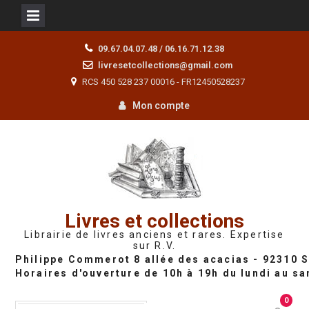
Skip
09.67.04.07.48 / 06.16.71.12.38
to
livresetcollections@gmail.com
content
RCS 450 528 237 00016 - FR12450528237
Mon compte
Livres et collections
Librairie de livres anciens et rares. Expertise
sur R.V.
0