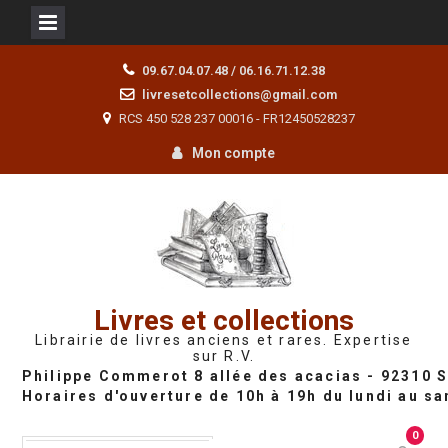
Skip
09.67.04.07.48 / 06.16.71.12.38
to
livresetcollections@gmail.com
content
RCS 450 528 237 00016 - FR12450528237
Mon compte
Livres et collections
Librairie de livres anciens et rares. Expertise
sur R.V.
0