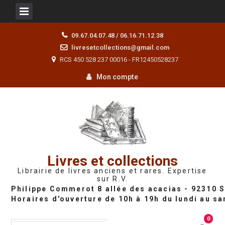
Skip
09.67.04.07.48 / 06.16.71.12.38
to
livresetcollections@gmail.com
content
RCS 450 528 237 00016 - FR12450528237
Mon compte
Livres et collections
Librairie de livres anciens et rares. Expertise
sur R.V.
0