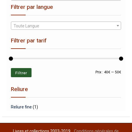
Filtrer par langue
Toute Langue
Filtrer par tarif
Prix
Prix
Filtrer
Prix :
40€
—
50€
min
max
Reliure
Reliure fine
(1)
Livres et collections 2003-2019
Conditions générales de